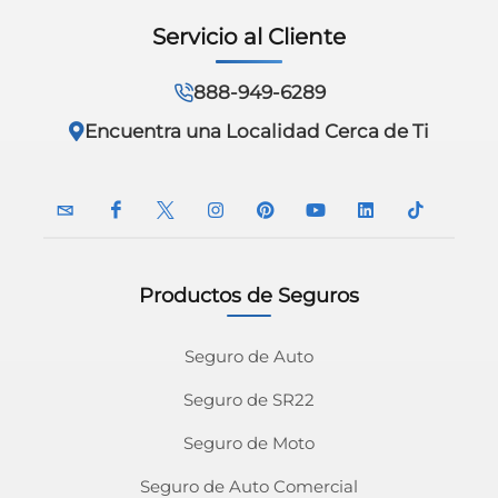
Servicio al Cliente
888-949-6289
Encuentra una Localidad Cerca de Ti
Productos de Seguros
InsuranceNavy
InsuranceNavy
InsuranceNavy
InsuranceNavy
InsuranceNavy
InsuranceNavy
InsuranceNavy
InsuranceN
Email
on
on
on
on
on
on
on
Seguro de Auto
Seguro de SR22
Facebook
Twitter
Instagram
Pinterest
Youtube
Linkedin
Tiktok
Seguro de Moto
Seguro de Auto Comercial