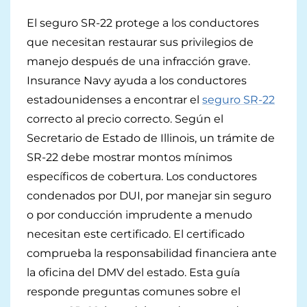
El seguro SR-22 protege a los conductores
Seguro de bote
que necesitan restaurar sus privilegios de
Seguro de Propiedad
manejo después de una infracción grave.
Insurance Navy ayuda a los conductores
Seguro de Casa
Protección Personal
estadounidenses a encontrar el
seguro SR-22
correcto al precio correcto. Según el
Seguro de Inquilinos
Seguro de Vida
Seguro de Negocios
Secretario de Estado de Illinois, un trámite de
Seguro de Auto para Mexico
SR-22 debe mostrar montos mínimos
Seguro de Negocios
Productos Adicionales
específicos de cobertura. Los conductores
Telemedicina
Seguro de Auto Comercial
Asistencia en Carretera
Ubicaciones
condenados por DUI, por manejar sin seguro
o por conducción imprudente a menudo
Seguro de Transporte Compartido
Grua y Reembolso de Alquiler
California
Sobre
necesitan este certificado. El certificado
comprueba la responsabilidad financiera ante
Illinois
Blog
1-888-949-6289
la oficina del DMV del estado. Esta guía
Texas
Carreras
responde preguntas comunes sobre el