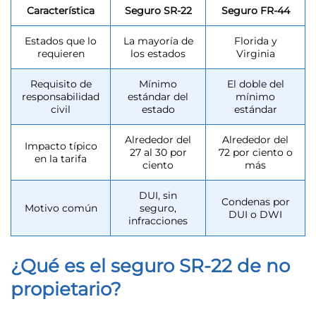
Característica
Seguro SR-22
Seguro FR-44
Estados que lo
La mayoría de
Florida y
requieren
los estados
Virginia
Requisito de
Mínimo
El doble del
responsabilidad
estándar del
mínimo
civil
estado
estándar
Alrededor del
Alrededor del
Impacto típico
27 al 30 por
72 por ciento o
en la tarifa
ciento
más
DUI, sin
Condenas por
Motivo común
seguro,
DUI o DWI
infracciones
¿Qué es el seguro SR-22 de no
propietario?