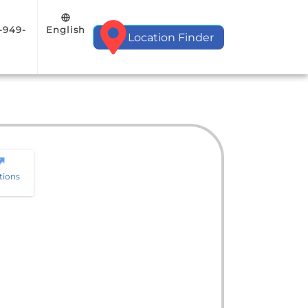
English
-949-
Location Finder
tions