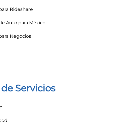
para Rideshare
de Auto para México
para Negocios
 de Servicios
m
ood