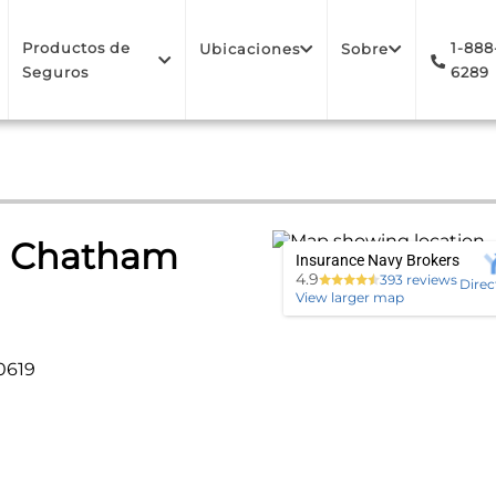
Productos de
1-888
Ubicaciones
Sobre
Seguros
6289
n Chatham
Insurance Navy Brokers
4.9
393 reviews
Direc
View larger map
60619